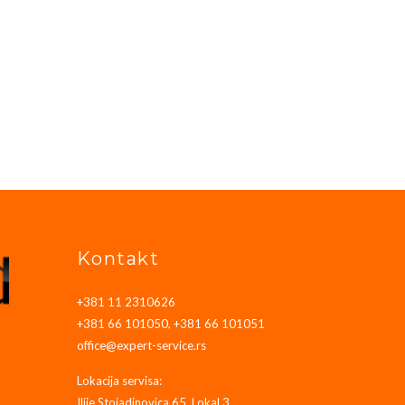
Kontakt
+381 11 2310626
+381 66 101050, +381 66 101051
office@expert-service.rs
Lokacija servisa:
Ilije Stojadinovica 65, Lokal 3