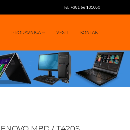
Tel: +381 66 101050
PRODAVNICA
VESTI
KONTAKT
LENOVO MBD / T420S