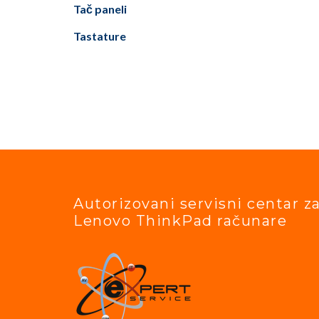
Tač paneli
Tastature
Autorizovani servisni centar z
Lenovo ThinkPad računare