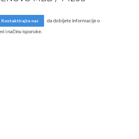
da dobijete informacije o
Kontaktirajte nas
ni i načinu isporuke.