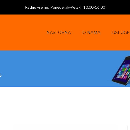
Radno vreme: Ponedeljak‑Petak 10:00‑16:00
NASLOVNA
O NAMA
USLUGE
S
A