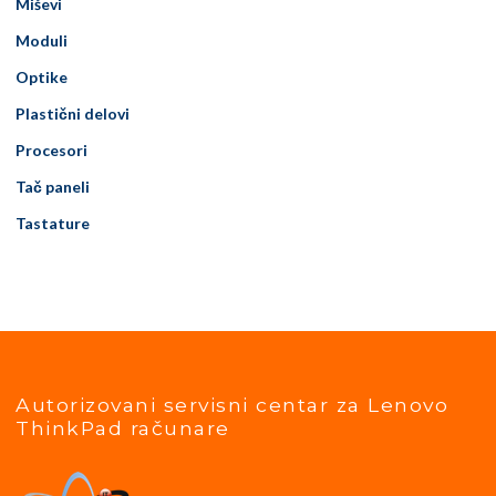
Miševi
Moduli
Optike
Plastični delovi
Procesori
Tač paneli
Tastature
Autorizovani servisni centar za Lenovo
ThinkPad računare