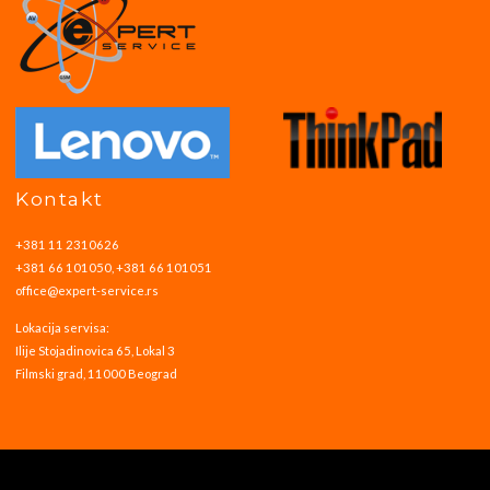
Kontakt
+381 11 2310626
+381 66 101050, +381 66 101051
office@expert-service.rs
Lokacija servisa:
Ilije Stojadinovica 65, Lokal 3
Filmski grad, 11000 Beograd