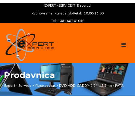
EXPERT - SERVICE IT Beograd
Radno vreme: Ponedeljak‑Petak 10:00‑16:00
Tel: +381 66 101050
TOGGL
Prodavnica
Expert - Service
>
Производи
>
DVD HDD-CADDY-2,5” -12,5mm / PATA