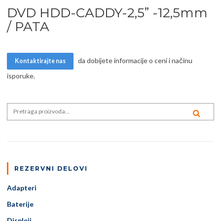
DVD HDD-CADDY-2,5” -12,5mm
/ PATA
da dobijete informacije o ceni i načinu
Kontaktirajte nas
isporuke.
Search for:
PRE
REZERVNI DELOVI
Adapteri
Baterije
Displeji