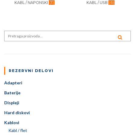
KABL / NAPONSKI
(3)
KABL / USB
(6)
Search for:
PRE
REZERVNI DELOVI
Adapteri
Baterije
Displeji
Hard diskovi
Kablovi
Kabl / flet