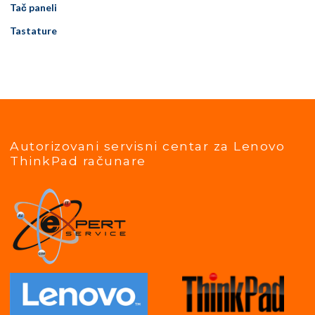
Tač paneli
Tastature
Autorizovani servisni centar za Lenovo
ThinkPad računare