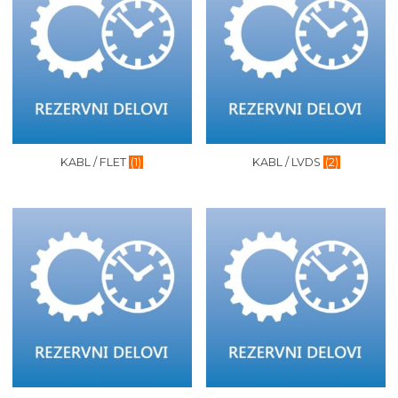
KABL / FLET
(1)
KABL / LVDS
(2)