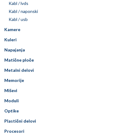
Kabl / lvds
Kabl / naponski
Kabl / usb
Kamere
Kuleri
Napajanja
Matične ploče
Metalni delovi
Memorije
Miševi
Moduli
Optike
Plastični delovi
Procesori