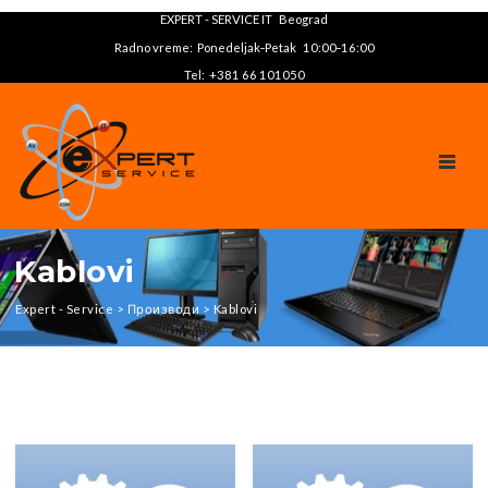
EXPERT - SERVICE IT Beograd
Radno vreme: Ponedeljak‑Petak 10:00‑16:00
Tel: +381 66 101050
TOGGL
Kablovi
Expert - Service
>
Производи
>
Kablovi